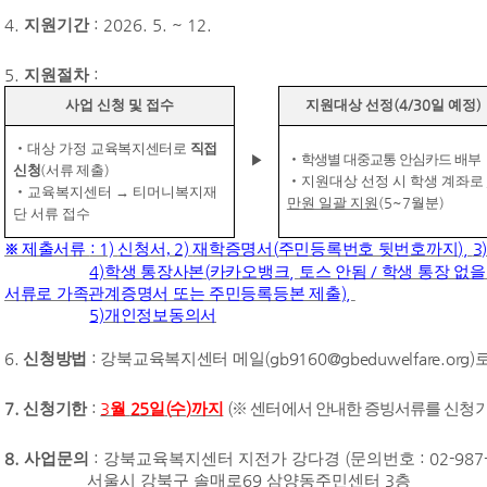
4.
지원기간
: 2026. 5. ~ 12.
5.
지원절차
:
사업 신청 및 접수
지원대상 선정
(4/30
일 예정
)
‧
대상 가정
교육복지센터로
직접
‧
학생별 대중교통 안심카드 배부
▶
신청
(
서류 제출
)
‧
지원대상 선정 시 학생 계좌로
‧
교육복지센터
→
티머니복지재
만원 일괄 지원
(5~7
월분
)
단 서류 접수
제출서류
: 1)
신청서,
2)
재학증명서
(
주민등록번호 뒷번호까지
),
3
※
4)
학생 통장사본
(
카카오뱅크
,
토스 안됨
/
학생 통장 없을
서류로 가족관계증명서 또는 주민등록등본 제출
),
5)
개인정보동의서
6.
신청방법
:
강북교육복지센터 메일
(gb9160@gbeduwelfare.org)
7.
신청기한
:
3
월
25
일
(
수
)
까지
(
※
센터에서 안내한 증빙서류를 신청기
8.
사업문의
:
강북교육복지센터 지전가 강다경
(
문의번호
: 02-987
서울시 강북구 솔매로
69
삼양동주민센터
3
층