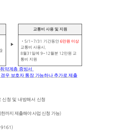
교통비 사용 및 지원
‧
5/1~7/31
기간동안
6
만원 이상
▶
교통비 사용시
,
9
8
월
31
일에
9~12
월분
12
만원 교
통비 지원
)
취약계층 증빙서
,
 경우 보호자 통장 가능하나 추가로 제출
로 신청 및 내방해서 신청
한까지 제출해야 사업 신청 가능
)
-9161)