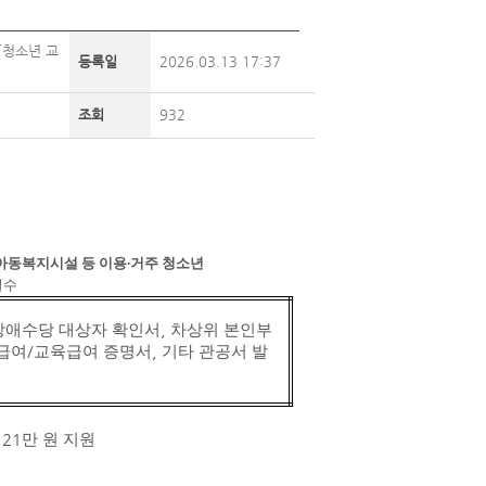
「청소년 교
등록일
2026.03.13 17:37
조회
932
아동복지시설 등 이용
∙
거주 청소년
필수
장애수당 대상자 확인서
,
차상위 본인부
급여
/
교육급여 증명서
,
기타 관공서 발
대
21
만 원 지원