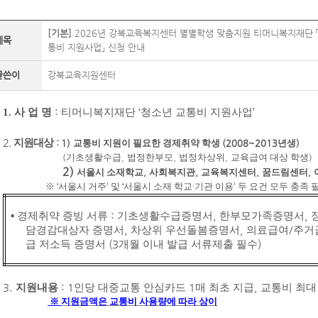
[기본]
2026년 강북교육복지센터 별별학생 맞춤지원 티머니복지재단 
제목
통비 지원사업」 신청 안내
글쓴이
강북교육지원센터
1. 사 업 명
:
티머니복지재단
‘
청소년 교통비 지원사업
’
2.
지원대상
:
1)
교통비 지원이 필요한 경제취약 학생
(2008~2013
년생
)
(
기초생활수급
,
법정한부모
,
법정차상위
,
교육급여 대상 학생
)
2)
서울시 소재학교
,
사회복지관
,
교육복지센터
,
꿈드림센터
,
※
‘
서울시 거주
’
및
‘
서울시 소재 학교
∙
기관 이용
’
두 요건 모두 충족 
▪
경제취약 증빙 서류
:
기초생활수급증명서
,
한부모가족증명서
,
담경감대상자 증명서
,
차상위 우선돌봄증명서
,
의료급여
/
주거
급 저소득 증명서
(3
개월 이내 발급 서류제출 필수
)
3.
지원내용
: 1
인당 대중교통 안심카드
1
매 최초 지급
,
교통비 최
※
지원금액은 교통비 사용량에 따라 상이