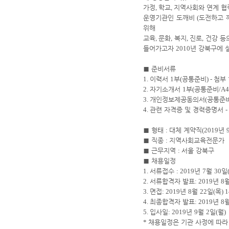
가정
,
학교
,
지역사회와 연계 협
운영기관인 도깨비
(
도전하고 
위해
교육
,
문화
,
복지
,
진로
,
건강 등
들어가고자
2010
년 강북구에 
■
준비서류
1.
이력서
1
부
(
공통준비
) -
첨부 
2.
자기소개서
1
부
(
공통준비
/A
3.
개인정보제공동의서
(
공통준
4.
관련 자격증 및 경력증명서
-
■
형태
:
대체 계약직
(2019
년
■
직종
:
지역사회교육전문가
■
근무지역
:
서울 강북구
■
채용일정
1.
서류접수
: 2019
년
7
월
30
일
2.
서류합격자 발표
: 2019
년
8
3.
면접
: 2019
년
8
월
22
일
(
목
) 
4.
최종합격자 발표
: 2019
년
8
5.
입사일
: 2019
년
9
월
2
일
(
월
)
*
채용일정은 기관 사정에 따라