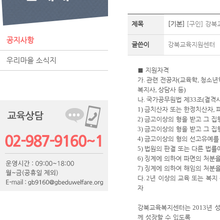
제목
[기본]
[구인] 강
공지사항
글쓴이
강북교육지원센터
우리마을 소식지
■
지원자격
가
.
관련 전공자
(
교육학
,
청소년
복지사
,
상담사 등
)
나
.
국가공무원법 제
33
조
(
결격
1)
금치산자 또는 한정치산자
,
2)
금고이상의 형을 받고 그 집
3)
금고이상의 형을 받고 그 
4)
금고이상의 형의 선고유예를 
5)
법원의 판결 또는 다른 법률
6)
징계에 의하여 파면의 처분
7)
징계에 의하여 해임의 처분
다
. 2
년 이상의 교육 또는 복지
자
강북교육복지센터는
2013
년 
께 성장할 수 있도록