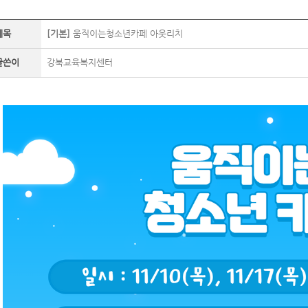
제목
[기본]
움직이는청소년카페 아웃리치
글쓴이
강북교육복지센터