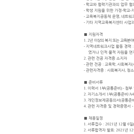
-
학교와 협력기관과의 업무 협
-
학생 지원을 위한 가정
-
학교
-
-
교육복지공동체 운영
,
네트워크
-
기타 지역교육복지센터 사업과
■
지원자격
1.
2
년 이상의 복지 또는 교육분야
-
지역네트워크사업 활동 경력
였거나 인적
·
물적 자원을 연
2.
관련 전공 자격증 소지자
-
관련 전공
:
교육학
,
사회복지
(
-
관련자격증
:
사회복지사
,
청소
■
준비서류
1.
이력서
1
부
(
공통준비
) -
첨부 
2.
자기소개서
1
부
(
공통준비
/A
3.
개인정보제공동의서
(
공통준
4.
관련 자격증 및 경력증명서
-
■
채용일정
1.
서류접수
: 2021
년
12
월
6
일
2.
서류합격자 발표
: 2021
년
12