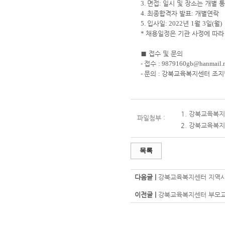
3.
면접
:
일시 및 장소는 개별 
4.
최종합격자 발표
:
개별연락
5.
입사일
: 2022
년
1
월
3
일
(
월
)
*
채용일정은 기관 사정에 따라
■
접수 및 문의
-
접수
: 9879160gb@hanmail.
-
문의
:
강북교육복지센터 조
1.
강북교육복지
파일첨부 :
2.
강북교육복지
목록
다음글 |
강북교육복지센터 지역사
이전글 |
강북교육복지센터 부모교육