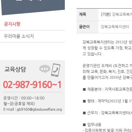
제목
[기본]
강북교육복지
공지사항
글쓴이
강북교육복지센터
우리마을 소식지
강북교육복지센터는
2013
년 
께 성장할 수 있도록 가정
,
학교
고 있습니다
.
운영기관인 도깨비
(
도전하고 
위해 교육
,
문화
,
복지
,
진로
,
건
를 만들어가고자
2010
년 강북
■
채용분야
:
지역사회교육전
■
형태
:
계약직
(2022
년
1
월
1
■
근무지
:
강북교육복지센터
(
■
업무내용
-
집중지원학생 발굴
·
지원
·
관리
(