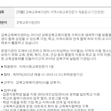
제목
[기본]
강북교육복지센터 지역사회교육전문가 채용공고(기간연장)
글쓴이
강북교육지원센터
강북교육복지센터는 2013년 성북강북교육지원청 수탁으로 생애주기별 맞춤형
생이 함께 성장할 수 있도록 가정, 학교, 지역사회와 연계 협력 하여 지역 내
체로서 활동하고 있습니다.
운영기관인 도깨비 (도전하고 깨어나서 비상하는 아이들)는 지역의 아동·청소년
보하기 위해 교육, 문화, 복지, 진로, 건강 등의 통합적 지원과 학교 및 지역 
한 교육공동체를 만들어가고자 2010년 강북구에 설립된 기관입니다.
■ 채용분야 : 지역사회교육전문가 1명
■ 형태 : 계약직(2022년 채용 시~2024.12.31) 위탁운영기간
■ 근무지 : 강북교육복지센터(서울 강북구)
■ 업무내용
- 집중지원학생 발굴·지원·관리(개인성장관리) & 권역별 일반학교 지원
- 학교와 협력기관과의 업무 협의, 프로그램 지원
- 학생 지원을 위한 가정-학교-지역사회 연계 및 네트워크
- 교육복지공동체 운영, 네트워크 회의 등 교육복지협력망 구축
- 기타 지역교육복지센터 사업과 관련하여 센터장이 지정하는 업무