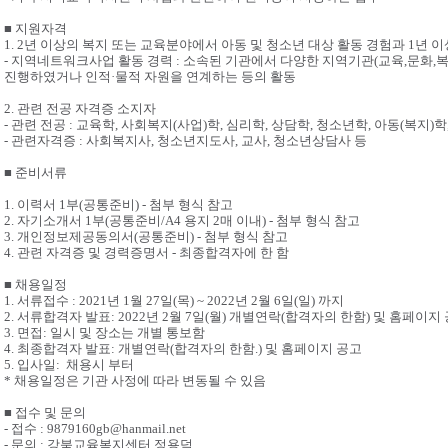
■ 지원자격
1. 2년 이상의 복지 또는 교육분야에서 아동 및 청소년 대상 활동 경험과 1년
- 지역네트워크사업 활동 경력 : 소속된 기관에서 다양한 지역기관(교육,문화,
진행하였거나 인적·물적 자원을 연계하는 등의 활동
2. 관련 전공 자격증 소지자
- 관련 전공 : 교육학, 사회복지(사업)학, 심리학, 상담학, 청소년학, 아동(복지)
- 관련자격증 : 사회복지사, 청소년지도사, 교사, 청소년상담사 등
■ 준비서류
1. 이력서 1부(공통준비) - 첨부 형식 참고
2. 자기소개서 1부(공통준비/A4 용지 2매 이내) - 첨부 형식 참고
3. 개인정보제공동의서(공통준비) - 첨부 형식 참고
4. 관련 자격증 및 경력증명서 - 최종합격자에 한 함
■ 채용일정
1. 서류접수 : 2021년 1월 27일(목) ~ 2022년 2월 6일(일) 까지
2. 서류합격자 발표: 2022년 2월 7일(월) 개별연락(합격자의 한함) 및 홈페이지
3. 면접: 일시 및 장소는 개별 통보함
4. 최종합격자 발표: 개별연락(합격자의 한함.) 및 홈페이지 공고
5. 입사일: 채용시 부터
* 채용일정은 기관 사정에 따라 변동될 수 있음
■ 접수 및 문의
- 접수 : 9879160gb@hanmail.net
- 문의 : 강북교육복지센터 정용덕