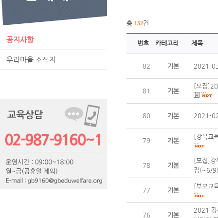
총
건
152
공지사항
번호
카테고리
제목
우리마을 소식지
82
기본
2021-
[모집]2
81
기본
80
기본
2021-
[강북교
79
기본
[모집]강
78
기본
집(~6/9
[부모교육
77
기본
2021 
76
기본