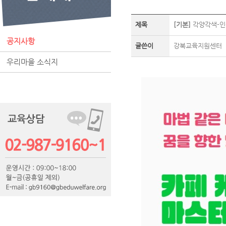
제목
[기본]
각양각색-인
공지사항
글쓴이
강북교육지원센터
우리마을 소식지