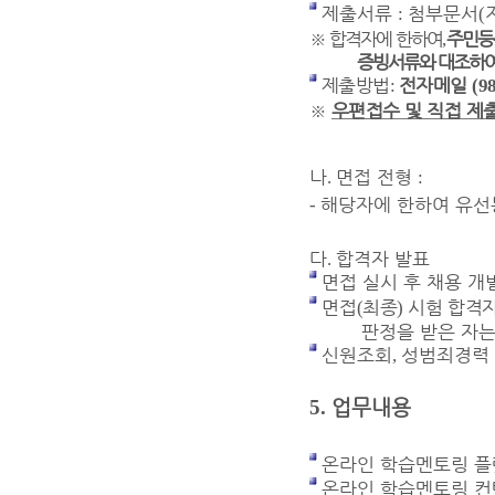
제출서류
첨부문서
:
(
※
합격자에 한하여
주민등
,
증빙서류와 대조하여
제출방법
전자메일
:
(
9
※
우편접수 및 직접 제
나
면접 전형
.
:
해당자에 한하여 유선
-
다
합격자 발표
.
면접 실시 후 채용 개
면접
최종
시험 합격
(
)
판정을 받은 자는
신원조회
성범죄경력 
,
5.
업무내용
온라인 학습멘토링 플
온라인 학습멘토링 컨