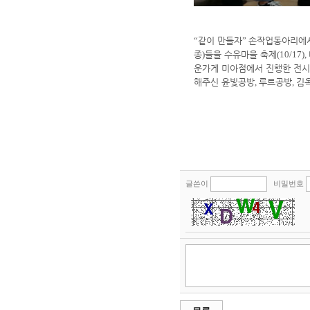
“
같이 만들자
”
손작업동아리에서
종
)
들을 수유마을 축제
(10/17),
운가게 미아점에서 진행한 전시
해주신 윤빛공방
,
루트공방
,
김
글쓴이
비밀번호