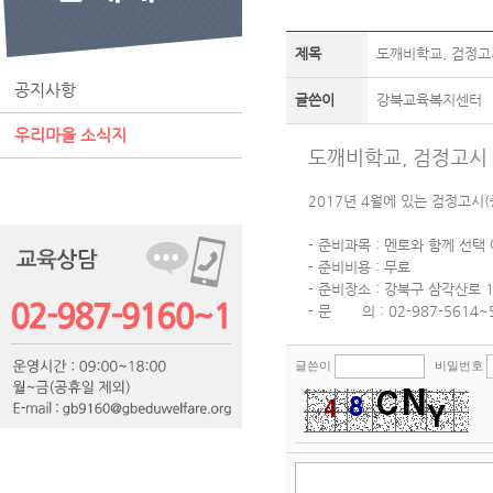
제목
도깨비학교, 검정고
공지사항
글쓴이
강북교육복지센터
우리마을 소식지
도깨비학교, 검정고시 
2017년 4월에 있는 검정고시
- 준비과목 : 멘토와 함께 선택
- 준비비용 : 무료
- 준비장소 : 강북구 삼각산로 1
- 문 의 : 02-987-5614~
글쓴이
비밀번호