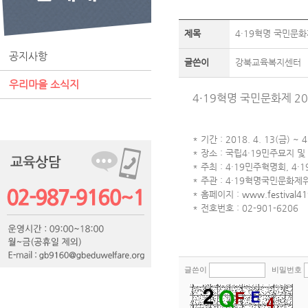
제목
4·19혁명 국민문화
공지사항
글쓴이
강북교육복지센터
우리마을 소식지
4·19혁명 국민문화제 20
* 기간 : 2018. 4. 13(금) ~ 
* 장소 : 국립4·19민주묘지 
* 주최 : 4·19민주혁명회, 
* 주관 : 4·19혁명국민문화제
* 홈페이지 :
www.festival41
* 전호번호 : 02-901-6206
글쓴이
비밀번호